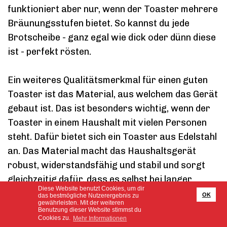
funktioniert aber nur, wenn der Toaster mehrere
Bräunungsstufen bietet. So kannst du jede
Brotscheibe - ganz egal wie dick oder dünn diese
ist - perfekt rösten.
Ein weiteres Qualitätsmerkmal für einen guten
Toaster ist das Material, aus welchem das Gerät
gebaut ist. Das ist besonders wichtig, wenn der
Toaster in einem Haushalt mit vielen Personen
steht. Dafür bietet sich ein Toaster aus Edelstahl
an. Das Material macht das Haushaltsgerät
robust, widerstandsfähig und stabil und sorgt
gleichzeitig dafür, dass es selbst bei langer
Diese Website benutzt Cookies, um dir
Nutzung außen kalt bleibt.
OK
das bestmögliche Nutzerergebnis zu
gewährleisten. Mit der weiteren
Benutzung dieser Website stimmst du
Weitere Kriterien für einen guten Toaster
Cookies zu.
Mehr Informationen