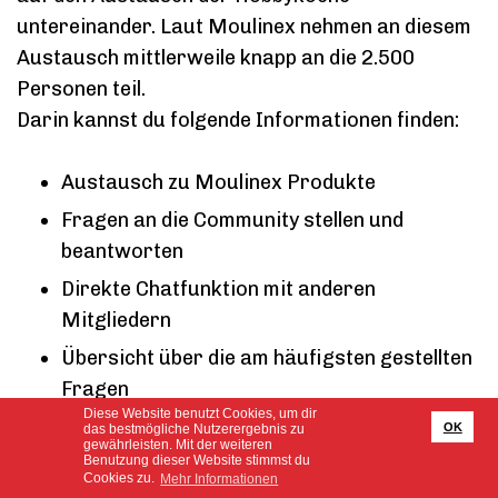
untereinander. Laut Moulinex nehmen an diesem
Austausch mittlerweile knapp an die 2.500
Personen teil.
Darin kannst du folgende Informationen finden:
Austausch zu Moulinex Produkte
Fragen an die Community stellen und
beantworten
Direkte Chatfunktion mit anderen
Mitgliedern
Übersicht über die am häufigsten gestellten
Fragen
Diese Website benutzt Cookies, um dir
Für jeden Hobbykoch, der sich gerne über
OK
das bestmögliche Nutzerergebnis zu
gewährleisten. Mit der weiteren
Moulinex Produkte oder Rezepte austauschen
Benutzung dieser Website stimmst du
Cookies zu.
Mehr Informationen
möchte, ist das auf jeden Fall eine gute Plattform,