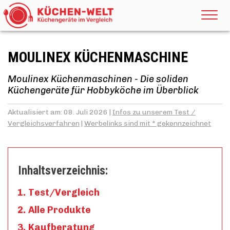
MOULINEX KÜCHENMASCHINE
Moulinex Küchenmaschinen - Die soliden
Küchengeräte für Hobbyköche im Überblick
Aktualisiert am: 08. Juli 2026 |
Infos zu unserem Test /
Vergleichsverfahren
|
Werbelinks sind mit * gekennzeichnet
Inhaltsverzeichnis:
Test/Vergleich
Alle Produkte
Kaufberatung