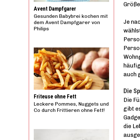
Größe 
Avent Dampfgarer
Gesunden Babybrei kochen mit
Je nac
dem Avent Dampfgarer von
Philips
wählst
Person
Person
Wohnge
häufig
auch 
Die Sp
Friteuse ohne Fett
Die Fü
Leckere Pommes, Nuggets und
gibt e
Co durch Frittieren ohne Fett!
Gadget
die Le
ausge