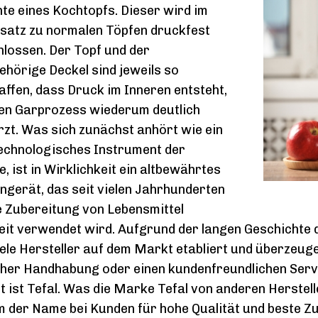
te eines Kochtopfs. Dieser wird im
satz zu normalen Töpfen druckfest
lossen. Der Topf und der
hörige Deckel sind jeweils so
ffen, dass Druck im Inneren entsteht,
en Garprozess wiederum deutlich
zt. Was sich zunächst anhört wie ein
echnologisches Instrument der
, ist in Wirklichkeit ein altbewährtes
gerät, das seit vielen Jahrhunderten
e Zubereitung von Lebensmittel
it verwendet wird. Aufgrund der langen Geschichte d
iele Hersteller auf dem Markt etabliert und überzeug
her Handhabung oder einen kundenfreundlichen Servi
t ist Tefal. Was die Marke Tefal von anderen Herste
 der Name bei Kunden für hohe Qualität und beste Zu