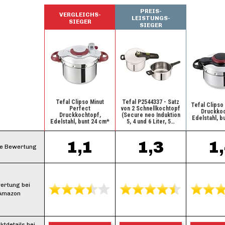
PREIS-
VERGLEICHS-
LEISTUNGS-
SIEGER
SIEGER
Tefal Clipso Minut
Tefal P2544337 - Satz
Tefal Clipso
Perfect
von 2 Schnellkochtopf
Druckkoc
Druckkochtopf,
(Secure neo Induktion
Edelstahl, b
Edelstahl, bunt 24 cm*
5, 4 und 6 Liter, 5…
1,1
1,3
1
e Bewertung
ertung bei
Amazon
ktdetails bei