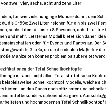
von zwei, vier, sechs, acht und zehn Liter.
hdem, für wie viele hungrige Münder du mit dem Schne
 du die Größe: Zwei Liter reichen für ein bis zwei Pers
en, sechs Liter für bis zu 8 Personen, acht Liter für
en und mehr. Letzteres Modell bietet sich daher ideal
meinschaften oder für Events und Partys an. Der Sch
sten gewählte Größe, da sie die idealen Maße für die 
große Mahlzeiten können problemlos zubereitet werd
ezifikationen der Tefal Schnellkochtöpfe
llmenge ist aber nicht alles: Tefal stattet seine Koch
s beispielsweise Schnellkochtopf Modelle, welche sich
s bieten, um das Garen noch effizienter und schnelle
bensmittel besonders schonend zu garen. Ausschlagge
arbeiteten und hochmodernen Tefal Schnellkochtopf 