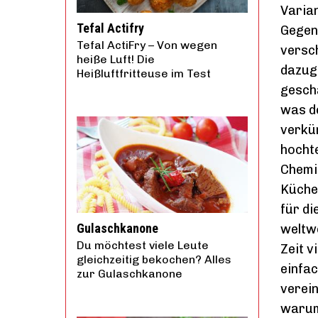
Varian
Tefal Actifry
Gegen
Tefal ActiFry – Von wegen
versch
heiße Luft! Die
dazuge
Heißluftfritteuse im Test
gescha
was d
verkür
hocht
Chemie
Küchen
für di
Gulaschkanone
weltwe
Du möchtest viele Leute
Zeit v
gleichzeitig bekochen? Alles
einfac
zur Gulaschkanone
verein
warum