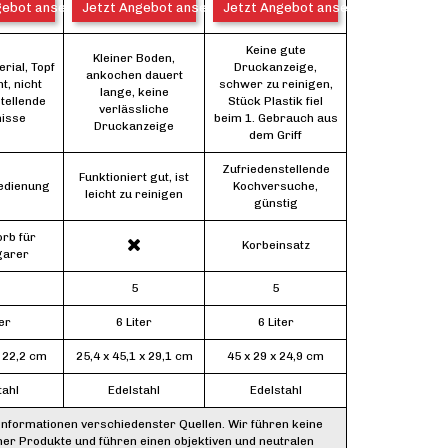
gebot ansehen*
Jetzt Angebot ansehen*
Jetzt Angebot ansehen*
Keine gute
Kleiner Boden,
rial, Topf
Druckanzeige,
ankochen dauert
ht, nicht
schwer zu reinigen,
lange, keine
tellende
Stück Plastik fiel
verlässliche
isse
beim 1. Gebrauch aus
Druckanzeige
dem Griff
Zufriedenstellende
Funktioniert gut, ist
edienung
Kochversuche,
leicht zu reinigen
günstig
orb für
Korbeinsatz
garer
5
5
ter
6 Liter
6 Liter
x 22,2 cm
25,4 x 45,1 x 29,1 cm
45 x 29 x 24,9 cm
tahl
Edelstahl
Edelstahl
Informationen verschiedenster Quellen. Wir führen keine
ner Produkte und führen einen objektiven und neutralen