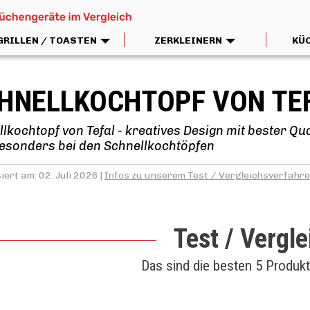
GRILLEN / TOASTEN
ZERKLEINERN
KÜ
HNELLKOCHTOPF VON TE
lkochtopf von Tefal - kreatives Design mit bester Qual
besonders bei den Schnellkochtöpfen
iert am: 02. Juli 2026 |
Infos zu unserem Test / Vergleichsverfahr
Test / Vergle
Das sind die besten 5 Produk