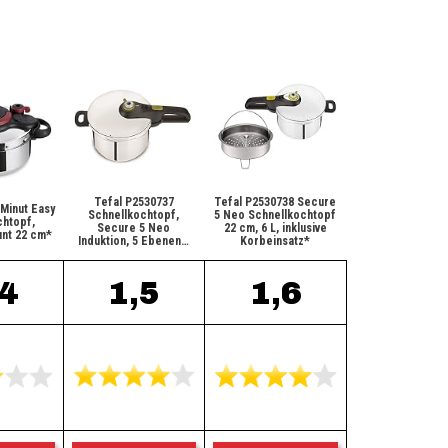
Tefal P2530737
Tefal P2530738 Secure
 Minut Easy
Schnellkochtopf,
5 Neo Schnellkochtopf
htopf,
Secure 5 Neo
22 cm, 6 L, inklusive
unt 22 cm*
Induktion, 5 Ebenen…
Korbeinsatz*
,4
1,5
1,6