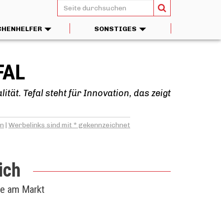
CHENHELFER
SONSTIGES
FAL
ität. Tefal steht für Innovation, das zeigt
en
|
Werbelinks sind mit * gekennzeichnet
ich
te am Markt