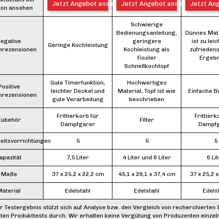
Jetzt Angebot ansehen*
Jetzt Angebot ansehen*
Jetzt An
on ansehen
Schwierige
Bedienungsanleitung,
Dünnes Mate
egative
geringere
ist zu leic
Geringe Kochleistung
nrezensionen
Kochleistung als
zufriedens
Fissler
Ergebn
Schnellkochtopf
Gute Timerfunktion,
Hochwertiges
Positive
leichter Deckel und
Material, Topf ist wie
Einfache B
nrezensionen
gute Verarbeitung
beschrieben
Frittierkorb für
Frittierk
Zubehör
Filter
Dampfgarer
Dampf
eitsvorrichtungen
5
5
5
apazität
7,5 Liter
4 Liter und 6 Liter
6 Li
Maße
37 x 25,2 x 22,2 cm
45,1 x 29,1 x 37,4 cm
37 x 25,2 
aterial
Edelstahl
Edelstahl
Edels
r Testergebnis stützt sich auf Analyse bzw. den Vergleich von recherchierten 
ten Produkttests durch. Wir erhalten keine Vergütung von Produzenten einzel