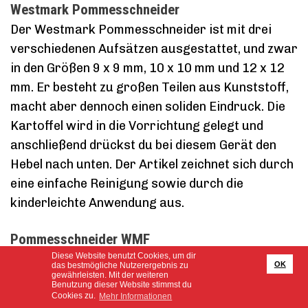
Westmark Pommesschneider
Der Westmark Pommesschneider ist mit drei
verschiedenen Aufsätzen ausgestattet, und zwar
in den Größen 9 x 9 mm, 10 x 10 mm und 12 x 12
mm. Er besteht zu großen Teilen aus Kunststoff,
macht aber dennoch einen soliden Eindruck. Die
Kartoffel wird in die Vorrichtung gelegt und
anschließend drückst du bei diesem Gerät den
Hebel nach unten. Der Artikel zeichnet sich durch
eine einfache Reinigung sowie durch die
kinderleichte Anwendung aus.
Pommesschneider WMF
Diese Website benutzt Cookies, um dir
WMF gilt als einer der beliebtesten Hersteller für
OK
das bestmögliche Nutzerergebnis zu
gewährleisten. Mit der weiteren
Küchenkleingeräte. Die Produkte zeichnen sich
Benutzung dieser Website stimmst du
durch eine sehr gute Qualität aus. Sie sind solide
Cookies zu.
Mehr Informationen