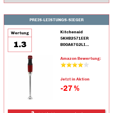
PREIS-LEISTUNGS-SIEGER
Kitchenaid
Wertung
5KHB2571EER
1.3
B00A67G2LI…
Amazon Bewertung:
Jetzt in Aktion
-27 %