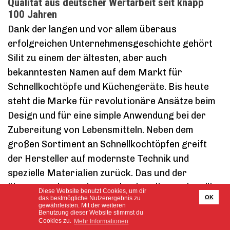
Qualität aus deutscher Wertarbeit seit knapp
100 Jahren
Dank der langen und vor allem überaus
erfolgreichen Unternehmensgeschichte gehört
Silit zu einem der ältesten, aber auch
bekanntesten Namen auf dem Markt für
Schnellkochtöpfe und Küchengeräte. Bis heute
steht die Marke für revolutionäre Ansätze beim
Design und für eine simple Anwendung bei der
Zubereitung von Lebensmitteln. Neben dem
großen Sortiment an Schnellkochtöpfen greift
der Hersteller auf modernste Technik und
spezielle Materialien zurück. Das und der
überragende Kundenservice, hat die Marke Silit
Diese Website benutzt Cookies, um dir
OK
das bestmögliche Nutzerergebnis zu
zu einem der größten Hersteller für
gewährleisten. Mit der weiteren
Benutzung dieser Website stimmst du
Schnellkochtöpfe der Welt gemacht.
Cookies zu.
Mehr Informationen