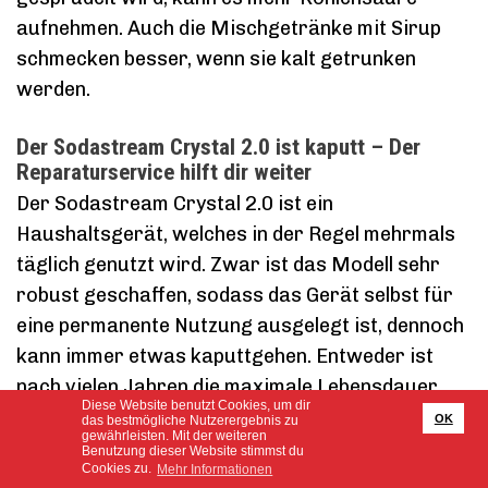
aufnehmen. Auch die Mischgetränke mit Sirup
schmecken besser, wenn sie kalt getrunken
werden.
Der Sodastream Crystal 2.0 ist kaputt – Der
Reparaturservice hilft dir weiter
Der Sodastream Crystal 2.0 ist ein
Haushaltsgerät, welches in der Regel mehrmals
täglich genutzt wird. Zwar ist das Modell sehr
robust geschaffen, sodass das Gerät selbst für
eine permanente Nutzung ausgelegt ist, dennoch
kann immer etwas kaputtgehen. Entweder ist
nach vielen Jahren die maximale Lebensdauer
Diese Website benutzt Cookies, um dir
erreicht oder es läuft etwas schief,
OK
das bestmögliche Nutzerergebnis zu
gewährleisten. Mit der weiteren
beispielsweise wenn der Sodastream unsanft
Benutzung dieser Website stimmst du
Cookies zu.
Mehr Informationen
fällt. Das soll aber für keine Sorgenfalten auf