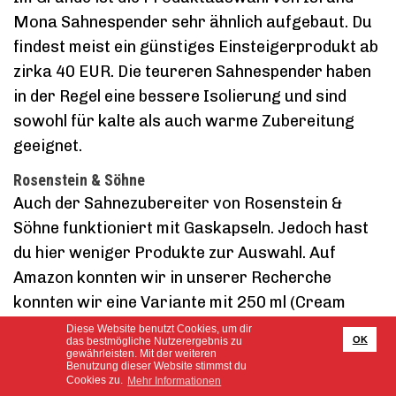
Mona Sahnespender sehr ähnlich aufgebaut. Du
findest meist ein günstiges Einsteigerprodukt ab
zirka 40 EUR. Die teureren Sahnespender haben
in der Regel eine bessere Isolierung und sind
sowohl für kalte als auch warme Zubereitung
geeignet.
Rosenstein & Söhne
Auch der Sahnezubereiter von Rosenstein &
Söhne funktioniert mit Gaskapseln. Jedoch hast
du hier weniger Produkte zur Auswahl. Auf
Amazon konnten wir in unserer Recherche
konnten wir eine Variante mit 250 ml (Cream
Whipper) sowie eine 500 ml-Version (Cream
Diese Website benutzt Cookies, um dir
OK
das bestmögliche Nutzerergebnis zu
Dispenser) finden.
gewährleisten. Mit der weiteren
Benutzung dieser Website stimmst du
Cookies zu.
Mehr Informationen
WMF