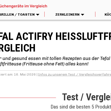
GRILLEN / TOASTEN
ZERKLEINERN
KÜ
FAL ACTIFRY HEISSLUFTFRI
GLEICH
 und gesund essen mit tollen Rezepten aus der Tefal 
ftfritteuse (Fritteuse ohne Fett) alles kann!
siert am: 16. Mai 2026 |
Infos zu unserem Test / Vergleichsverfahr
Test / Vergle
Das sind die besten 5 Produk