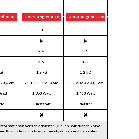
gebot ansehen*
Jetzt Angebot ansehen*
Jetzt Angebot ansehen*
.
9
8
ja
ja
k.A.
k.A.
.
k.A.
k.A.
kg
1,2 kg
1,2 kg
x 29,5 cm
39,1 x 39,1 x 26 cm
32,6 x 32,6 x 39,1 cm
Watt
1.350 Watt
1.400 Watt
tik
Kunststoff
Edelstahl
Informationen verschiedenster Quellen. Wir führen keine
ner Produkte und führen einen objektiven und neutralen