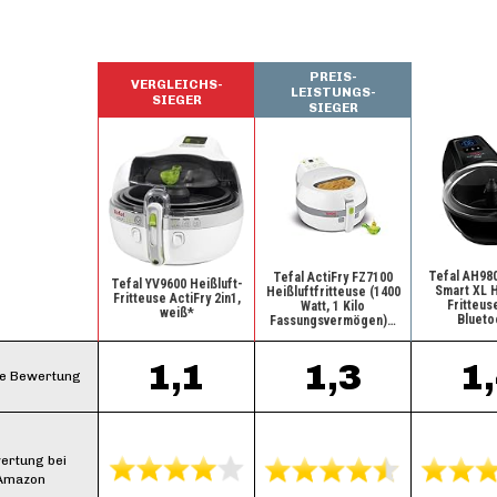
PREIS-
VERGLEICHS-
LEISTUNGS-
SIEGER
SIEGER
Tefal AH980
Tefal ActiFry FZ7100
Tefal YV9600 Heißluft-
Smart XL H
Heißluftfritteuse (1400
Fritteuse ActiFry 2in1,
Fritteuse
Watt, 1 Kilo
weiß*
Blueto
Fassungsvermögen)…
1,1
1,3
1
e Bewertung
ertung bei
Amazon