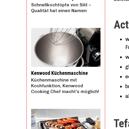
Schnellkochtöpfe von Silit –
Qualität hat einen Namen
Act
w
F
w
g
Kenwood Küchenmaschine
e
Küchenmaschine mit
Kochfunktion, Kenwood
b
Cooking Chef macht’s möglich!
a
Tef