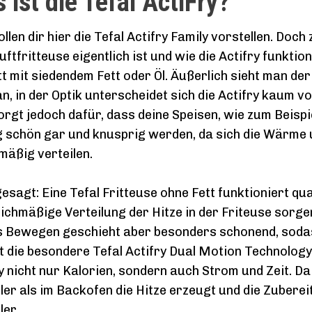
 ist die Tefal ActiFry?
llen dir hier die Tefal Actifry Family vorstellen. Doch
uftfritteuse eigentlich ist und wie die Actifry funktio
t mit siedendem Fett oder Öl. Äußerlich sieht man de
an, in der Optik unterscheidet sich die Actifry kaum 
orgt jedoch dafür, dass deine Speisen, wie zum Beispi
g schön gar und knusprig werden, da sich die Wärme u
mäßig verteilen.
esagt: Eine Tefal Fritteuse ohne Fett funktioniert qu
eichmäßige Verteilung der Hitze in der Friteuse sor
s Bewegen geschieht aber besonders schonend, sodas
t die besondere Tefal Actifry Dual Motion Technology
y nicht nur Kalorien, sondern auch Strom und Zeit. Da 
ler als im Backofen die Hitze erzeugt und die Zubere
ler.