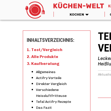
KOCHEN
TE
INHALTSVERZEICHNIS:
ER
Test/Vergleich
Alle Produkte
Lecker
Kaufberatung
Heißlu
Allgemeines
Aktuali
Actifry Vorteile
Direkter Vergleich
Verschiedene
Heissluftfritteuse
Tefal Actifry Rezepte
Das Fazit