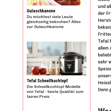
und al
Gulaschkanone
der Fr
Du möchtest viele Leute
Herste
gleichzeitig bekochen? Alles
zur Gulaschkanone
bekan
Fritte
Tefal 
allem 
belieb
sehr w
Speis
unsere
Tefal Schnellkochtopf
Heissl
Die Schnellkochtopf Modelle
Denn g
von Tefal - beste Qualität zum
fairen Preis