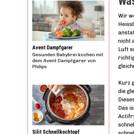
Was
Wir wo
Heissl
anstat
nicht 
Avent Dampfgarer
Luft s
Gesunden Babybrei kochen mit
richti
dem Avent Dampfgarer von
gleich
Philips
Kurz g
die gl
Diese
Das is
Actifr
schnel
Silit Schnellkochtopf
schnel