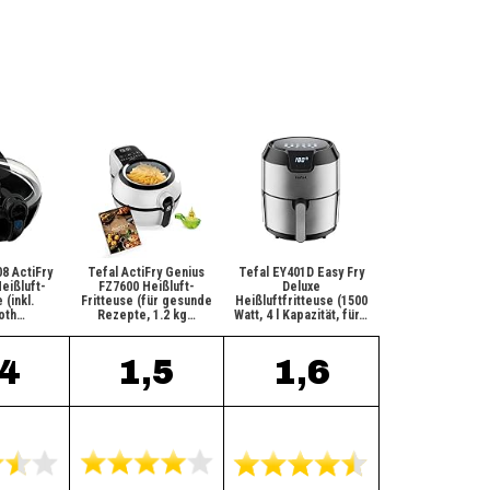
8 ActiFry
Tefal ActiFry Genius
Tefal EY401D Easy Fry
eißluft-
FZ7600 Heißluft-
Deluxe
 (inkl.
Fritteuse (für gesunde
Heißluftfritteuse (1500
oth…
Rezepte, 1.2 kg…
Watt, 4 l Kapazität, für…
,4
1,5
1,6