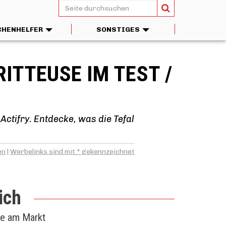
CHENHELFER
SONSTIGES
TTEUSE IM TEST / V
Actifry. Entdecke, was die Tefal
en
|
Werbelinks sind mit * gekennzeichnet
ich
te am Markt