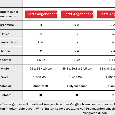
ktdetails bei
Jetzt Angebot ansehen*
Jetzt Angebot ansehen*
Jetzt An
on ansehen
ogramme
4
k.A.
k.A
Timer
ja
ja
ja
erender Arm
k.A.
ja
ja
Ebenen
2
k.A.
k.A
apazität
1,5 kg
1 kg
1,7 
Maße
35 x 25 x 10 cm
39,8 x 39,8 x 24,5 cm
38 x 48,9 
Watt
1.550 Watt
1.400 Watt
1.550 
aterial
Kunststoff
Polycarbonat
Plas
luetooth
ja
r Testergebnis stützt sich auf Analyse bzw. den Vergleich von recherchierten 
ten Produkttests durch. Wir erhalten keine Vergütung von Produzenten einzel
Vergleich durch.